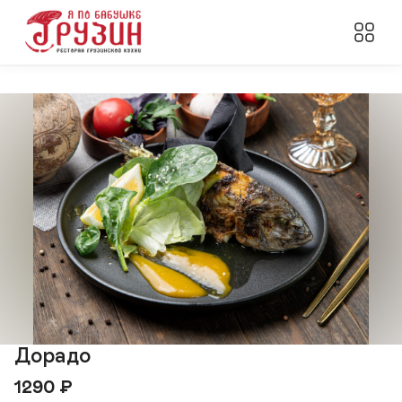
Дорадо
1290
₽